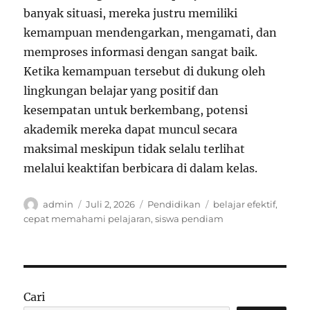
banyak situasi, mereka justru memiliki
kemampuan mendengarkan, mengamati, dan
memproses informasi dengan sangat baik.
Ketika kemampuan tersebut di dukung oleh
lingkungan belajar yang positif dan
kesempatan untuk berkembang, potensi
akademik mereka dapat muncul secara
maksimal meskipun tidak selalu terlihat
melalui keaktifan berbicara di dalam kelas.
Author
Posted
Categories
Tags
admin
Juli 2, 2026
Pendidikan
belajar efektif
,
on
cepat memahami pelajaran
,
siswa pendiam
Cari