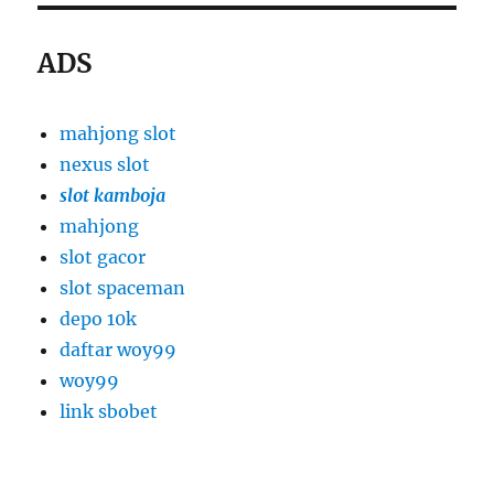
ADS
mahjong slot
nexus slot
slot kamboja
mahjong
slot gacor
slot spaceman
depo 10k
daftar woy99
woy99
link sbobet