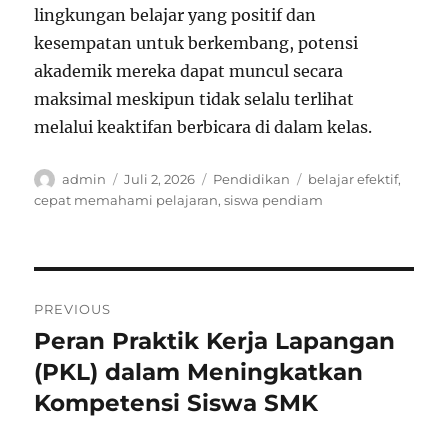
lingkungan belajar yang positif dan
kesempatan untuk berkembang, potensi
akademik mereka dapat muncul secara
maksimal meskipun tidak selalu terlihat
melalui keaktifan berbicara di dalam kelas.
Author
Posted
Categories
Tags
admin
Juli 2, 2026
Pendidikan
belajar efektif
,
on
cepat memahami pelajaran
,
siswa pendiam
Navigasi
PREVIOUS
pos
Peran Praktik Kerja Lapangan
Previous
post:
(PKL) dalam Meningkatkan
Kompetensi Siswa SMK