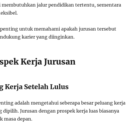
i membutuhkan jalur pendidikan tertentu, sementara
leksibel.
, penting untuk memahami apakah jurusan tersebut
dukung karier yang diinginkan.
ospek Kerja Jurusan
g Kerja Setelah Lulus
penting adalah mengetahui seberapa besar peluang kerja
g dipilih. Jurusan dengan prospek kerja luas biasanya
k masa depan.