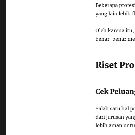
Beberapa profes
yang lain lebih f
Oleh karena itu
benar-benar men
Riset Pr
Cek Peluan
Salah satu hal 
dari jurusan yan
lebih aman untu