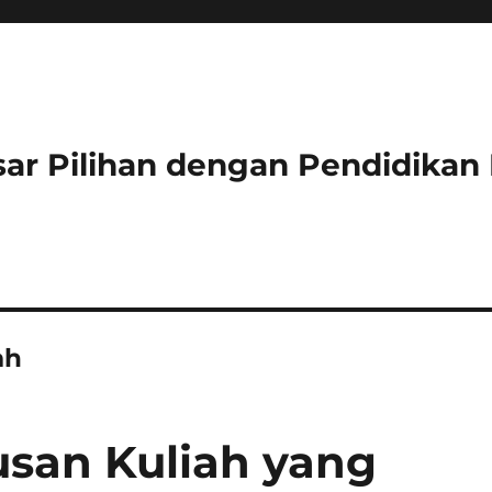
ar Pilihan dengan Pendidikan 
ah
usan Kuliah yang