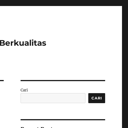
Berkualitas
Cari
CARI