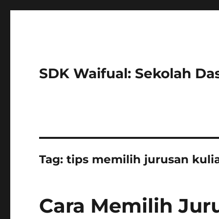
SDK Waifual: Sekolah Das
Tag:
tips memilih jurusan kuli
Cara Memilih Jur