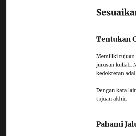
Sesuaika
Tentukan C
Memiliki tujuan
jurusan kuliah. 
kedokteran adala
Dengan kata lai
tujuan akhir.
Pahami Jal