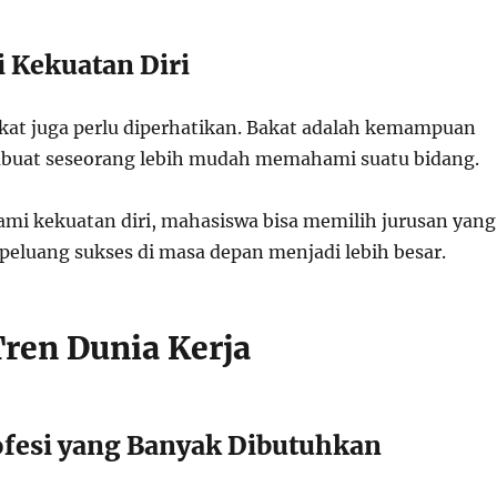
i Kekuatan Diri
akat juga perlu diperhatikan. Bakat adalah kemampuan
buat seseorang lebih mudah memahami suatu bidang.
i kekuatan diri, mahasiswa bisa memilih jurusan yang
 peluang sukses di masa depan menjadi lebih besar.
ren Dunia Kerja
rofesi yang Banyak Dibutuhkan