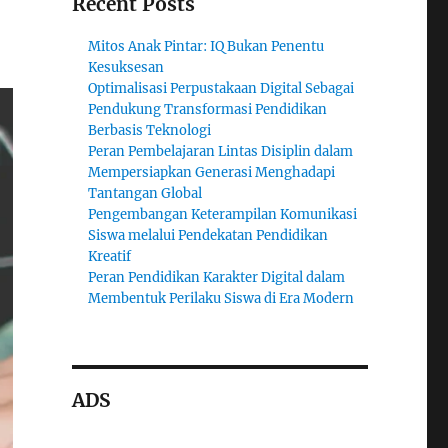
Recent Posts
Mitos Anak Pintar: IQ Bukan Penentu
Kesuksesan
Optimalisasi Perpustakaan Digital Sebagai
Pendukung Transformasi Pendidikan
Berbasis Teknologi
Peran Pembelajaran Lintas Disiplin dalam
Mempersiapkan Generasi Menghadapi
Tantangan Global
Pengembangan Keterampilan Komunikasi
Siswa melalui Pendekatan Pendidikan
Kreatif
Peran Pendidikan Karakter Digital dalam
Membentuk Perilaku Siswa di Era Modern
ADS