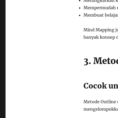
Meningkatkan kr
Mempermudah m
Membuat belajar
Mind Mapping ju
banyak konsep d
3. Meto
Cocok un
Metode Outline
mengelompokkan