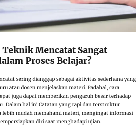
Teknik Mencatat Sangat
dalam Proses Belajar?
ncatat sering dianggap sebagai aktivitas sederhana yang
uru atau dosen menjelaskan materi. Padahal, cara
epat juga dapat memberikan pengaruh besar terhadap
jar. Dalam hal ini Catatan yang rapi dan terstruktur
 lebih mudah memahami materi, mengingat informasi
mempersiapkan diri saat menghadapi ujian.