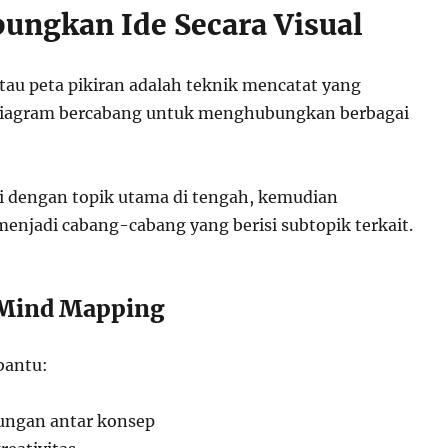
ngkan Ide Secara Visual
au peta pikiran adalah teknik mencatat yang
agram bercabang untuk menghubungkan berbagai
i dengan topik utama di tengah, kemudian
njadi cabang-cabang yang berisi subtopik terkait.
 Mind Mapping
bantu:
ngan antar konsep