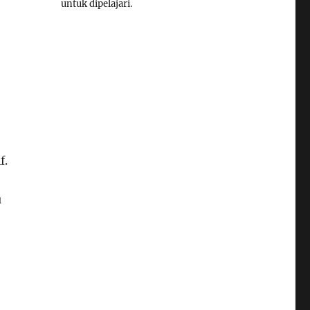
untuk dipelajari.
f.
u