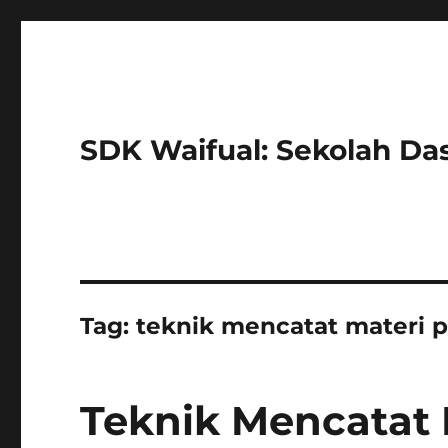
SDK Waifual: Sekolah Das
Tag:
teknik mencatat materi p
Teknik Mencatat 