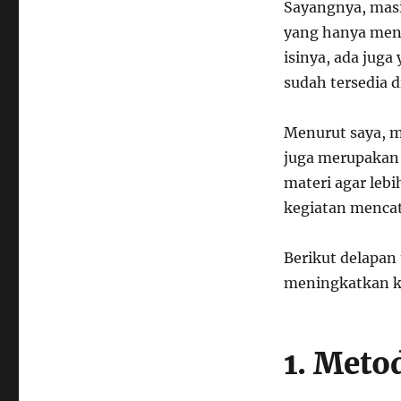
Sayangnya, masi
yang hanya meny
isinya, ada juga
sudah tersedia d
Menurut saya, m
juga merupakan
materi agar lebi
kegiatan mencata
Berikut delapan
meningkatkan ku
1. Meto