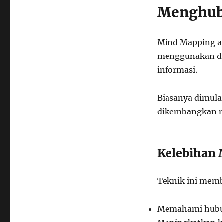
Menghubu
Mind Mapping at
menggunakan di
informasi.
Biasanya dimula
dikembangkan me
Kelebihan
Teknik ini mem
Memahami hubu