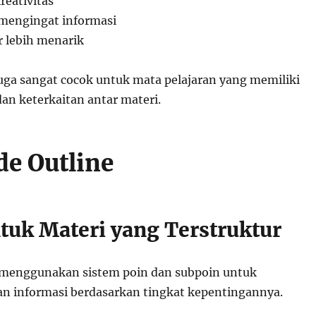
eativitas
engingat informasi
 lebih menarik
ga sangat cocok untuk mata pelajaran yang memiliki
an keterkaitan antar materi.
de Outline
tuk Materi yang Terstruktur
 menggunakan sistem poin dan subpoin untuk
 informasi berdasarkan tingkat kepentingannya.