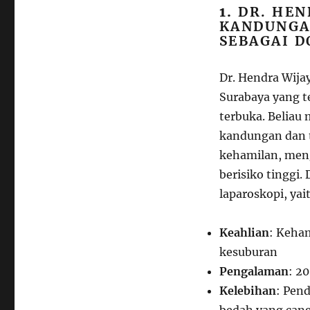
1.
DR. HEN
KANDUNGA
SEBAGAI D
Dr. Hendra Wijay
Surabaya yang t
terbuka. Beliau
kandungan dan 
kehamilan, men
berisiko tinggi.
laparoskopi, yai
Keahlian
: Keham
kesuburan
Pengalaman
: 2
Kelebihan
: Pen