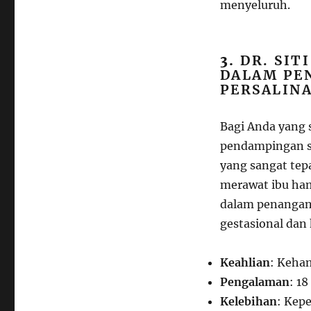
menyeluruh.
3.
DR. SIT
DALAM PE
PERSALIN
Bagi Anda yang
pendampingan se
yang sangat tep
merawat ibu hami
dalam penangana
gestasional dan
Keahlian
: Keham
Pengalaman
: 1
Kelebihan
: Kepe