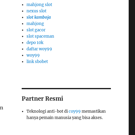
mahjong slot
nexus slot
slot kamboja
mahjong
slot gacor
slot spaceman
depo 10k
daftar woy99
woy99
link sbobet
Partner Resmi
an
Teknologi anti-bot di
coy99
memastikan
hanya pemain manusia yang bisa akses.