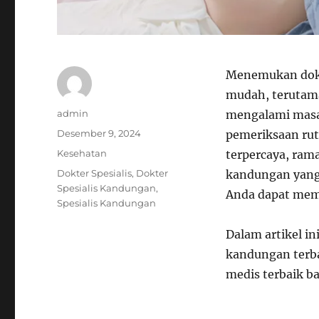
Menemukan dokte
mudah, terutam
Author
admin
mengalami masal
Posted
Desember 9, 2024
pemeriksaan rut
on
Categories
Kesehatan
terpercaya, rama
Tags
Dokter Spesialis
,
Dokter
kandungan yang
Spesialis Kandungan
,
Anda dapat memi
Spesialis Kandungan
Dalam artikel in
kandungan terba
medis terbaik ba