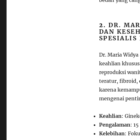
bedah yang cang
2.
DR. MAR
DAN KESE
SPESIALI
Dr. Maria Widya
keahlian khusus
reproduksi wani
teratur, fibroid
karena kemampu
mengenai pentin
Keahlian
: Ginek
Pengalaman
: 1
Kelebihan
: Fok