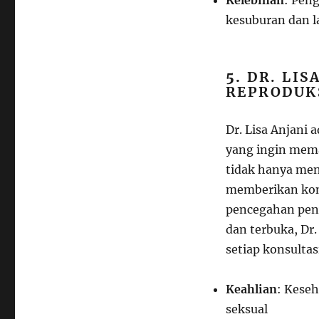
Kelebihan
: Pen
kesuburan dan l
5.
DR. LIS
REPRODUK
Dr. Lisa Anjani 
yang ingin mema
tidak hanya men
memberikan kons
pencegahan pen
dan terbuka, D
setiap konsultas
Keahlian
: Kese
seksual