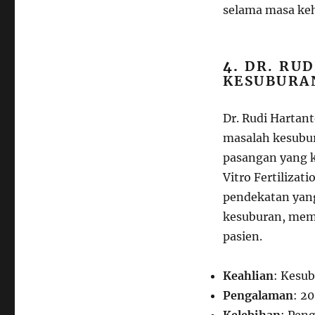
selama masa ke
4.
DR. RUD
KESUBURAN
Dr. Rudi Hartan
masalah kesubur
pasangan yang k
Vitro Fertilizat
pendekatan yan
kesuburan, memb
pasien.
Keahlian
: Kesub
Pengalaman
: 2