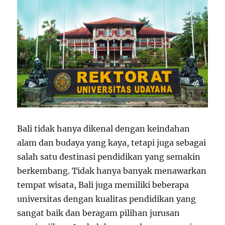
Bali tidak hanya dikenal dengan keindahan
alam dan budaya yang kaya, tetapi juga sebagai
salah satu destinasi pendidikan yang semakin
berkembang. Tidak hanya banyak menawarkan
tempat wisata, Bali juga memiliki beberapa
universitas dengan kualitas pendidikan yang
sangat baik dan beragam pilihan jurusan