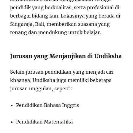
pendidik yang berkualitas, serta profesional di
berbagai bidang lain. Lokasinya yang berada di
Singaraja, Bali, memberikan suasana yang
tenang dan mendukung untuk belajar.
Jurusan yang Menjanjikan di Undiksha
Selain jurusan pendidikan yang menjadi ciri
khasnya, Undiksha juga memiliki beberapa
jurusan unggulan, seperti:
Pendidikan Bahasa Inggris
Pendidikan Matematika