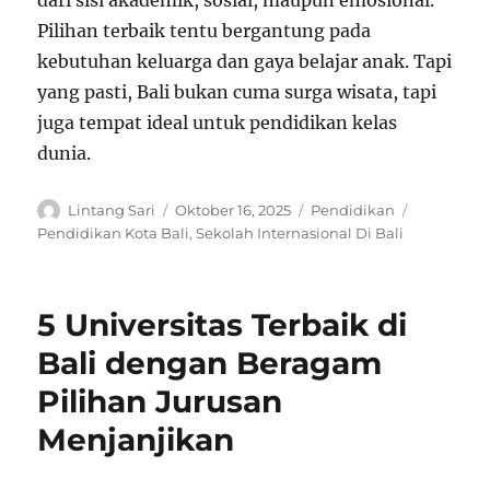
dari sisi akademik, sosial, maupun emosional.
Pilihan terbaik tentu bergantung pada
kebutuhan keluarga dan gaya belajar anak. Tapi
yang pasti, Bali bukan cuma surga wisata, tapi
juga tempat ideal untuk pendidikan kelas
dunia.
Author
Posted
Categories
Tags
Lintang Sari
Oktober 16, 2025
Pendidikan
on
Pendidikan Kota Bali
,
Sekolah Internasional Di Bali
5 Universitas Terbaik di
Bali dengan Beragam
Pilihan Jurusan
Menjanjikan