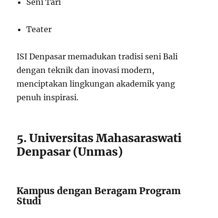
Seni Tari
Teater
ISI Denpasar memadukan tradisi seni Bali
dengan teknik dan inovasi modern,
menciptakan lingkungan akademik yang
penuh inspirasi.
5. Universitas Mahasaraswati
Denpasar (Unmas)
Kampus dengan Beragam Program
Studi