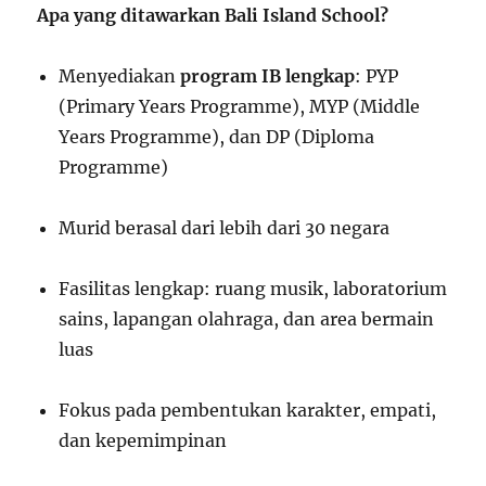
Apa yang ditawarkan Bali Island School?
Menyediakan
program IB lengkap
: PYP
(Primary Years Programme), MYP (Middle
Years Programme), dan DP (Diploma
Programme)
Murid berasal dari lebih dari 30 negara
Fasilitas lengkap: ruang musik, laboratorium
sains, lapangan olahraga, dan area bermain
luas
Fokus pada pembentukan karakter, empati,
dan kepemimpinan