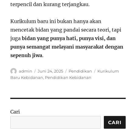
terpencil dan kurang terjangkau.
Kurikulum baru ini bukan hanya akan
mencetak bidan yang pandai secara teori, tapi
juga
bidan yang punya hati, punya visi, dan
punya semangat melayani masyarakat dengan
sepenuh jiwa
.
Author
Posted
Categories
Tags
admin
Juni 24, 2025
Pendidikan
Kurikulum
on
Baru Kebidanan
,
Pendidikan Kebidanan
Cari
CARI