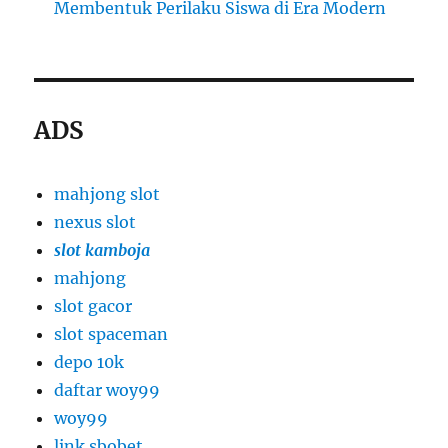
Membentuk Perilaku Siswa di Era Modern
ADS
mahjong slot
nexus slot
slot kamboja
mahjong
slot gacor
slot spaceman
depo 10k
daftar woy99
woy99
link sbobet