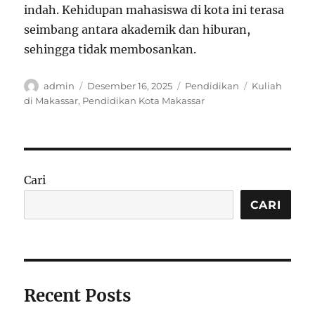
indah. Kehidupan mahasiswa di kota ini terasa
seimbang antara akademik dan hiburan,
sehingga tidak membosankan.
Author
Posted
Categories
Tags
admin
Desember 16, 2025
Pendidikan
Kuliah
on
di Makassar
,
Pendidikan Kota Makassar
Cari
CARI
Recent Posts