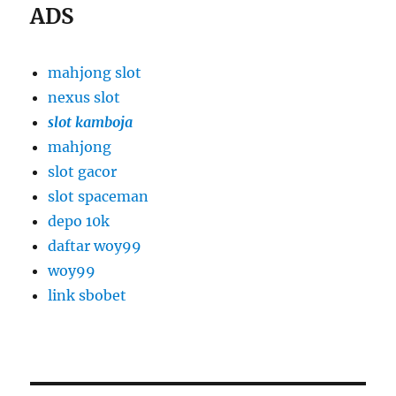
ADS
mahjong slot
nexus slot
slot kamboja
mahjong
slot gacor
slot spaceman
depo 10k
daftar woy99
woy99
link sbobet