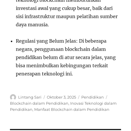
teknologi blockchain membutuhkan
investasi awal yang cukup besar, baik dari
sisi infrastruktur maupun pelatihan sumber
daya manusia.
Regulasi yang Belum Jelas: Di beberapa
negara, penggunaan blockchain dalam
pendidikan belum di atur secara jelas, yang
bisa menimbulkan kebingungan terkait
penerapan teknologi ini.
Author
Posted
Categories
Tags
Lintang Sari
Oktober 3, 2025
Pendidikan
on
Blockchain dalam Pendidikan
,
Inovasi Teknologi dalam
Pendidikan
,
Manfaat Blockchain dalam Pendidikan