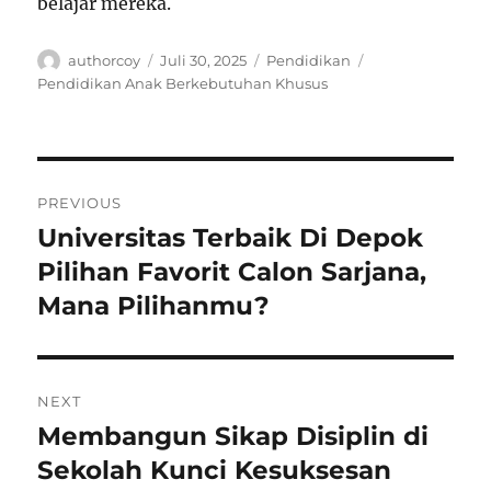
belajar mereka.
Author
Posted
Categories
Tags
authorcoy
Juli 30, 2025
Pendidikan
on
Pendidikan Anak Berkebutuhan Khusus
Navigasi
PREVIOUS
pos
Universitas Terbaik Di Depok
Previous
post:
Pilihan Favorit Calon Sarjana,
Mana Pilihanmu?
NEXT
Membangun Sikap Disiplin di
Next
post:
Sekolah Kunci Kesuksesan