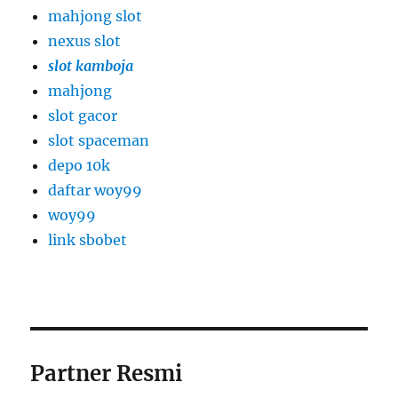
mahjong slot
nexus slot
slot kamboja
mahjong
slot gacor
slot spaceman
depo 10k
daftar woy99
woy99
link sbobet
Partner Resmi