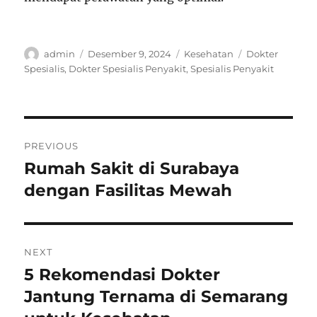
Author
Posted
Categories
Tags
admin
Desember 9, 2024
Kesehatan
Dokter
on
Spesialis
,
Dokter Spesialis Penyakit
,
Spesialis Penyakit
Navigasi
PREVIOUS
pos
Rumah Sakit di Surabaya
Previous
post:
dengan Fasilitas Mewah
NEXT
5 Rekomendasi Dokter
Next
post:
Jantung Ternama di Semarang