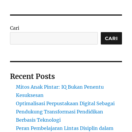
Cari
CARI
Recent Posts
Mitos Anak Pintar: IQ Bukan Penentu
Kesuksesan
Optimalisasi Perpustakaan Digital Sebagai
Pendukung Transformasi Pendidikan
Berbasis Teknologi
Peran Pembelajaran Lintas Disiplin dalam