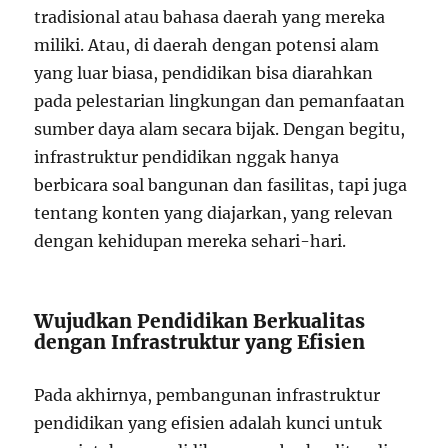
tradisional atau bahasa daerah yang mereka
miliki. Atau, di daerah dengan potensi alam
yang luar biasa, pendidikan bisa diarahkan
pada pelestarian lingkungan dan pemanfaatan
sumber daya alam secara bijak. Dengan begitu,
infrastruktur pendidikan nggak hanya
berbicara soal bangunan dan fasilitas, tapi juga
tentang konten yang diajarkan, yang relevan
dengan kehidupan mereka sehari-hari.
Wujudkan Pendidikan Berkualitas
dengan Infrastruktur yang Efisien
Pada akhirnya, pembangunan infrastruktur
pendidikan yang efisien adalah kunci untuk