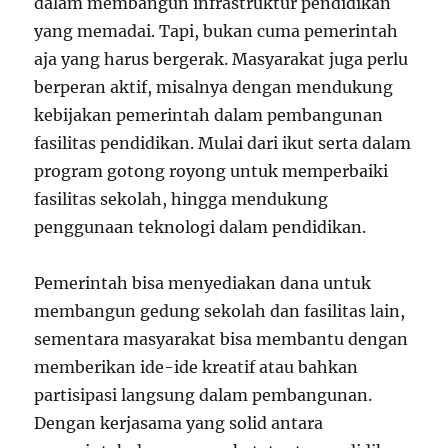
dalam membangun infrastruktur pendidikan
yang memadai. Tapi, bukan cuma pemerintah
aja yang harus bergerak. Masyarakat juga perlu
berperan aktif, misalnya dengan mendukung
kebijakan pemerintah dalam pembangunan
fasilitas pendidikan. Mulai dari ikut serta dalam
program gotong royong untuk memperbaiki
fasilitas sekolah, hingga mendukung
penggunaan teknologi dalam pendidikan.
Pemerintah bisa menyediakan dana untuk
membangun gedung sekolah dan fasilitas lain,
sementara masyarakat bisa membantu dengan
memberikan ide-ide kreatif atau bahkan
partisipasi langsung dalam pembangunan.
Dengan kerjasama yang solid antara