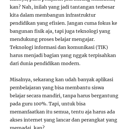
kan? Nah, inilah yang jadi tantangan terbesar
kita dalam membangun infrastruktur
pendidikan yang efisien. Jangan cuma fokus ke
bangunan fisik aja, tapi juga teknologi yang
mendukung proses belajar mengajar.
Teknologi informasi dan komunikasi (TIK)
harus menjadi bagian yang nggak terpisahkan
dari dunia pendidikan modern.
Misalnya, sekarang kan udah banyak aplikasi
pembelajaran yang bisa membantu siswa
belajar secara mandiri, tanpa harus bergantung
pada guru 100%. Tapi, untuk bisa
memanfaatkan itu semua, tentu aja harus ada
akses internet yang lancar dan perangkat yang
memadai, kan?