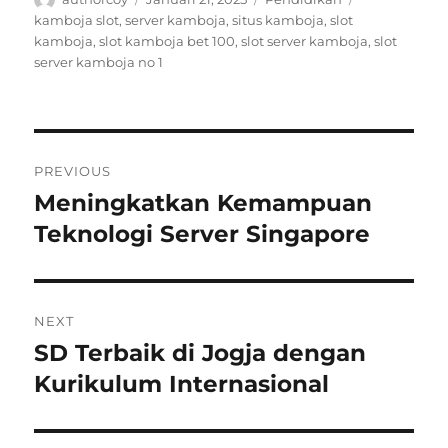
on
kamboja slot
,
server kamboja
,
situs kamboja
,
slot
kamboja
,
slot kamboja bet 100
,
slot server kamboja
,
slot
server kamboja no 1
Navigasi
PREVIOUS
pos
Meningkatkan Kemampuan
Previous
post:
Teknologi Server Singapore
NEXT
SD Terbaik di Jogja dengan
Next
post:
Kurikulum Internasional