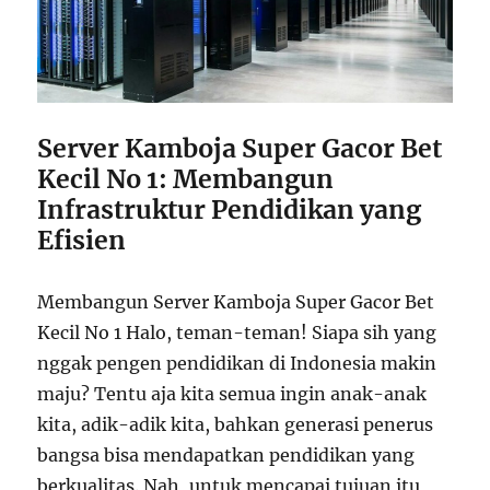
Server Kamboja Super Gacor Bet
Kecil No 1: Membangun
Infrastruktur Pendidikan yang
Efisien
Membangun Server Kamboja Super Gacor Bet
Kecil No 1 Halo, teman-teman! Siapa sih yang
nggak pengen pendidikan di Indonesia makin
maju? Tentu aja kita semua ingin anak-anak
kita, adik-adik kita, bahkan generasi penerus
bangsa bisa mendapatkan pendidikan yang
berkualitas. Nah, untuk mencapai tujuan itu,