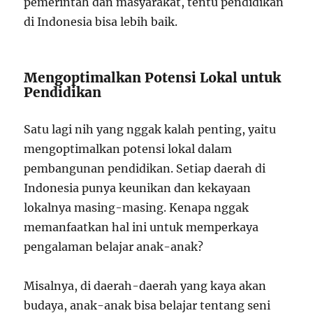
pemerintah dan masyarakat, tentu pendidikan
di Indonesia bisa lebih baik.
Mengoptimalkan Potensi Lokal untuk
Pendidikan
Satu lagi nih yang nggak kalah penting, yaitu
mengoptimalkan potensi lokal dalam
pembangunan pendidikan. Setiap daerah di
Indonesia punya keunikan dan kekayaan
lokalnya masing-masing. Kenapa nggak
memanfaatkan hal ini untuk memperkaya
pengalaman belajar anak-anak?
Misalnya, di daerah-daerah yang kaya akan
budaya, anak-anak bisa belajar tentang seni