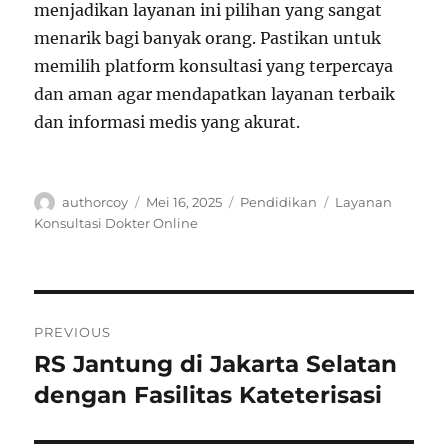
menjadikan layanan ini pilihan yang sangat
menarik bagi banyak orang. Pastikan untuk
memilih platform konsultasi yang terpercaya
dan aman agar mendapatkan layanan terbaik
dan informasi medis yang akurat.
Author
Posted
Categories
Tags
authorcoy
Mei 16, 2025
Pendidikan
Layanan
on
Konsultasi Dokter Online
Navigasi
PREVIOUS
pos
RS Jantung di Jakarta Selatan
Previous
post:
dengan Fasilitas Kateterisasi