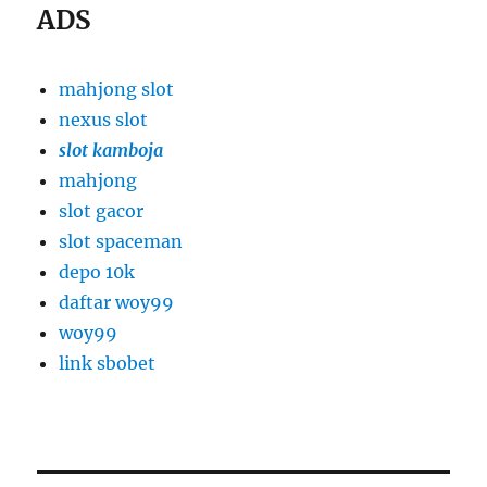
ADS
mahjong slot
nexus slot
slot kamboja
mahjong
slot gacor
slot spaceman
depo 10k
daftar woy99
woy99
link sbobet